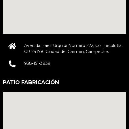
Avenida Paez Urquidi Número 222, Col. Tecolutla,
CP 24178. Ciudad del Carmen, Campeche.
938-151-3839
PATIO FABRICACIÓN