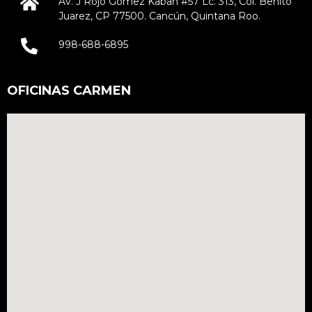
Av. J Rojo Gómez Kabah #57 Lc. 313, Col. Benito
Juarez, CP 77500. Cancún, Quintana Roo.
998-688-6895
OFICINAS CARMEN